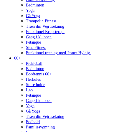
Badminton
Yoga
Gå Yoga
Trampolin Fitness
Træn din Vejrtrækning
Funktionel Kropsterapi
Gang i klubben
Petanque
Step Fitness
Funktionel træning med Jesper Hyldig.
60+
Pickleball
Badminton
Bordtennis 60+
Herkules
Store bolde
Løb
Petanque
Gang i klubben
Yoga
Gå Yoga
Træn din Vejrtrækning
Fodbold
Familiesvømning