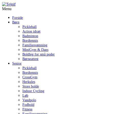
Menu
Forside
Børn
Pickleball
Action idræt
Badminton
Bordtennis
Familiesvømning
MiniGym & Dans
Boldleg for små poder
Børneattest
Senior
Pickleball
Bordtennis
CrossGym
Herkules
Store bolde
Indoor Cycling
Løb
Vandpolo
Fodbold
Fitness
Familiesvømning