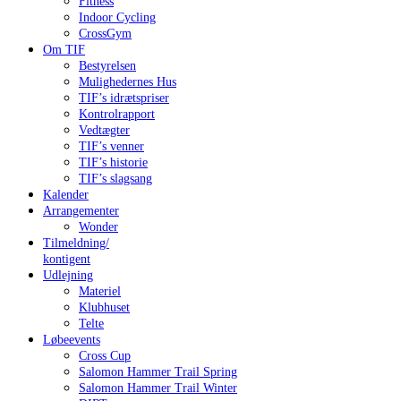
Fitness
Indoor Cycling
CrossGym
Om TIF
Bestyrelsen
Mulighedernes Hus
TIF’s idrætspriser
Kontrolrapport
Vedtægter
TIF’s venner
TIF’s historie
TIF’s slagsang
Kalender
Arrangementer
Wonder
Tilmeldning/
kontigent
Udlejning
Materiel
Klubhuset
Telte
Løbeevents
Cross Cup
Salomon Hammer Trail Spring
Salomon Hammer Trail Winter