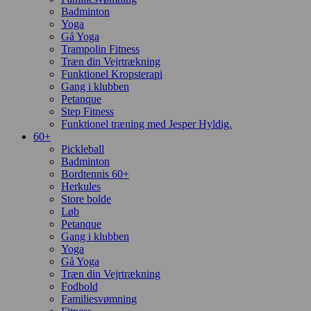
Badminton
Yoga
Gå Yoga
Trampolin Fitness
Træn din Vejrtrækning
Funktionel Kropsterapi
Gang i klubben
Petanque
Step Fitness
Funktionel træning med Jesper Hyldig.
60+
Pickleball
Badminton
Bordtennis 60+
Herkules
Store bolde
Løb
Petanque
Gang i klubben
Yoga
Gå Yoga
Træn din Vejrtrækning
Fodbold
Familiesvømning