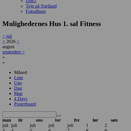
DIRT
Tejn på Sjælland
Fotoalbum
Mulighedernes Hus 1. sal Fitness
<
juli
<
2026
>
august
september
>
«
»
Måned
Liste
Uge
Dag
Map
4 Days
Posterboard
man
tir
ons
tor
fre
lør
søn
juli
juli
juli
juli
juli
1
2
3
4
5
6
7
8
9