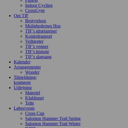
Fitness
Indoor Cycling
CrossGym
Om TIF
Bestyrelsen
Mulighedernes Hus
TIF’s idrætspriser
Kontrolrapport
Vedtægter
TIF’s venner
TIF’s historie
TIF’s slagsang
Kalender
Arrangementer
Wonder
Tilmeldning/
kontigent
Udlejning
Materiel
Klubhuset
Telte
Løbeevents
Cross Cup
Salomon Hammer Trail Spring
Salomon Hammer Trail Winter