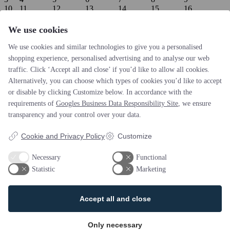
10
11
12
13
14
15
16
17
18
19
20
21
22
23
24
25
26
27
28
29
30
We use cookies
31
september
september
september
september
september
september
We use cookies and similar technologies to give you a personalised
shopping experience, personalised advertising and to analyse our web
Flere blogindlæg
traffic. Click ‘Accept all and close’ if you’d like to allow all cookies.
Alternatively, you can choose which types of cookies you’d like to accept
Hello world!
Welcome to WordPress. This is your first post. Edit or
or disable by clicking Customize below. In accordance with the
delete it, then start writing!
september 8, 2017
requirements of
Googles Business Data Responsibility Site
, we ensure
transparency and your control over your data.
KONTAKT
Cookie and Privacy Policy
Customize
Necessary
Functional
Statistic
Marketing
Tejn Idrætsforening
Skovbrynet 1, Tejn
3770 Allinge, Bornholm
Accept all and close
Design og udvikling af bo-we webbureau
Action Idræt
Only necessary