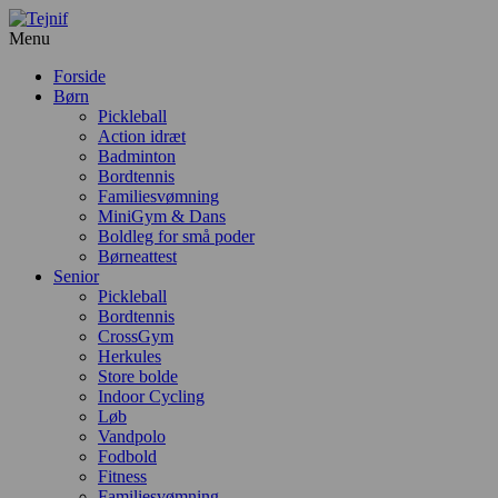
Menu
Forside
Børn
Pickleball
Action idræt
Badminton
Bordtennis
Familiesvømning
MiniGym & Dans
Boldleg for små poder
Børneattest
Senior
Pickleball
Bordtennis
CrossGym
Herkules
Store bolde
Indoor Cycling
Løb
Vandpolo
Fodbold
Fitness
Familiesvømning