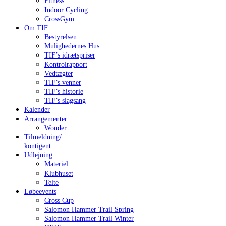
Fitness
Indoor Cycling
CrossGym
Om TIF
Bestyrelsen
Mulighedernes Hus
TIF’s idrætspriser
Kontrolrapport
Vedtægter
TIF’s venner
TIF’s historie
TIF’s slagsang
Kalender
Arrangementer
Wonder
Tilmeldning/
kontigent
Udlejning
Materiel
Klubhuset
Telte
Løbeevents
Cross Cup
Salomon Hammer Trail Spring
Salomon Hammer Trail Winter