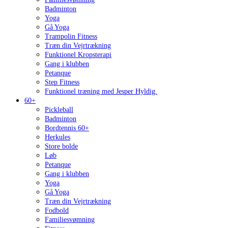
Badminton
Yoga
Gå Yoga
Trampolin Fitness
Træn din Vejrtrækning
Funktionel Kropsterapi
Gang i klubben
Petanque
Step Fitness
Funktionel træning med Jesper Hyldig.
60+
Pickleball
Badminton
Bordtennis 60+
Herkules
Store bolde
Løb
Petanque
Gang i klubben
Yoga
Gå Yoga
Træn din Vejrtrækning
Fodbold
Familiesvømning