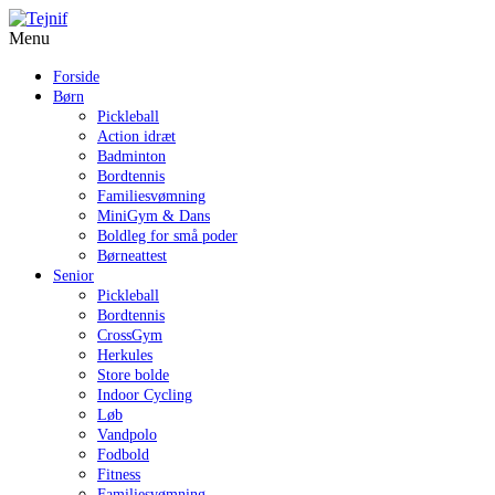
Menu
Forside
Børn
Pickleball
Action idræt
Badminton
Bordtennis
Familiesvømning
MiniGym & Dans
Boldleg for små poder
Børneattest
Senior
Pickleball
Bordtennis
CrossGym
Herkules
Store bolde
Indoor Cycling
Løb
Vandpolo
Fodbold
Fitness
Familiesvømning