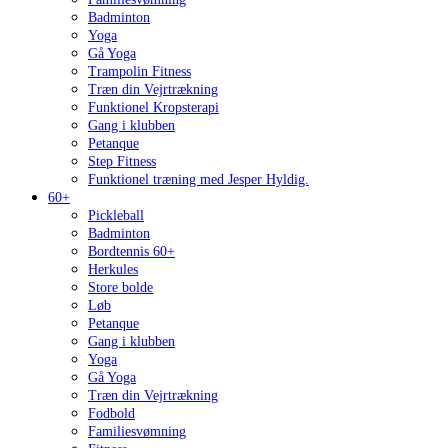
Badminton
Yoga
Gå Yoga
Trampolin Fitness
Træn din Vejrtrækning
Funktionel Kropsterapi
Gang i klubben
Petanque
Step Fitness
Funktionel træning med Jesper Hyldig.
60+
Pickleball
Badminton
Bordtennis 60+
Herkules
Store bolde
Løb
Petanque
Gang i klubben
Yoga
Gå Yoga
Træn din Vejrtrækning
Fodbold
Familiesvømning