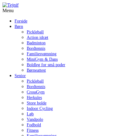
Menu
Forside
Børn
Pickleball
Action idræt
Badminton
Bordtennis
Familiesvømning
MiniGym & Dans
Boldleg for små poder
Børneattest
Senior
Pickleball
Bordtennis
CrossGym
Herkules
Store bolde
Indoor Cycling
Løb
Vandpolo
Fodbold
Fitness
Familiesvømning