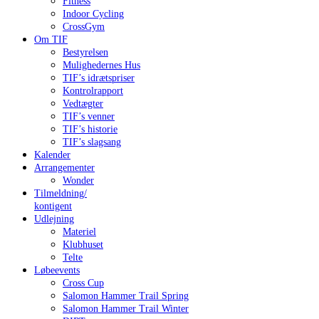
Fitness
Indoor Cycling
CrossGym
Om TIF
Bestyrelsen
Mulighedernes Hus
TIF’s idrætspriser
Kontrolrapport
Vedtægter
TIF’s venner
TIF’s historie
TIF’s slagsang
Kalender
Arrangementer
Wonder
Tilmeldning/
kontigent
Udlejning
Materiel
Klubhuset
Telte
Løbeevents
Cross Cup
Salomon Hammer Trail Spring
Salomon Hammer Trail Winter