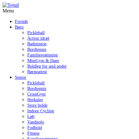
Menu
Forside
Børn
Pickleball
Action idræt
Badminton
Bordtennis
Familiesvømning
MiniGym & Dans
Boldleg for små poder
Børneattest
Senior
Pickleball
Bordtennis
CrossGym
Herkules
Store bolde
Indoor Cycling
Løb
Vandpolo
Fodbold
Fitness
Familiesvømning