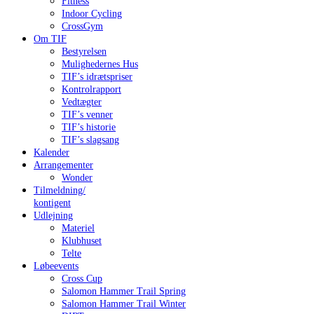
Fitness
Indoor Cycling
CrossGym
Om TIF
Bestyrelsen
Mulighedernes Hus
TIF’s idrætspriser
Kontrolrapport
Vedtægter
TIF’s venner
TIF’s historie
TIF’s slagsang
Kalender
Arrangementer
Wonder
Tilmeldning/
kontigent
Udlejning
Materiel
Klubhuset
Telte
Løbeevents
Cross Cup
Salomon Hammer Trail Spring
Salomon Hammer Trail Winter