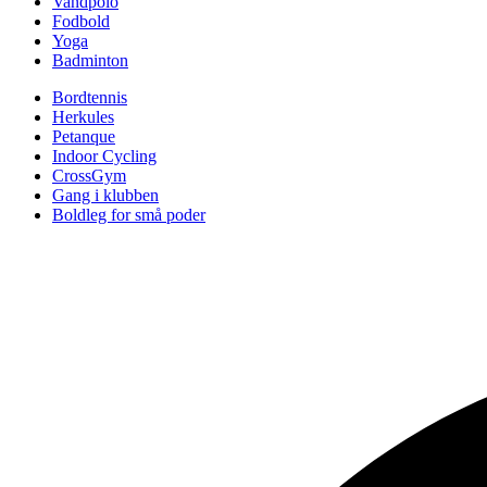
Vandpolo
Fodbold
Yoga
Badminton
Bordtennis
Herkules
Petanque
Indoor Cycling
CrossGym
Gang i klubben
Boldleg for små poder