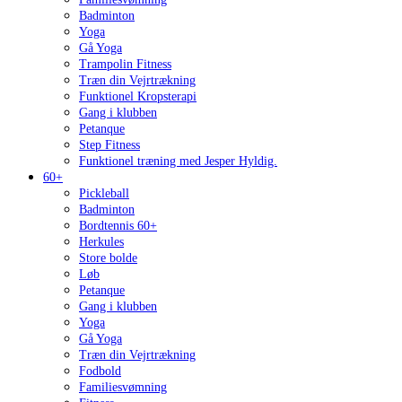
Badminton
Yoga
Gå Yoga
Trampolin Fitness
Træn din Vejrtrækning
Funktionel Kropsterapi
Gang i klubben
Petanque
Step Fitness
Funktionel træning med Jesper Hyldig.
60+
Pickleball
Badminton
Bordtennis 60+
Herkules
Store bolde
Løb
Petanque
Gang i klubben
Yoga
Gå Yoga
Træn din Vejrtrækning
Fodbold
Familiesvømning