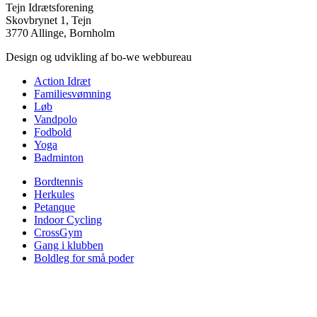
Tejn Idrætsforening
Skovbrynet 1, Tejn
3770 Allinge, Bornholm
Design og udvikling af bo-we webbureau
Action Idræt
Familiesvømning
Løb
Vandpolo
Fodbold
Yoga
Badminton
Bordtennis
Herkules
Petanque
Indoor Cycling
CrossGym
Gang i klubben
Boldleg for små poder