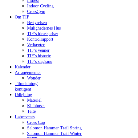
Fitness
Indoor Cycling
CrossGym
Om TIF
Bestyrelsen
Mulighedernes Hus
TIF’s idrætspriser
Kontrolrapport
Vedtægter
TIF’s venner
TIF’s historie
TIF’s slagsang
Kalender
Arrangementer
Wonder
Tilmeldning/
kontigent
Udlejning
Materiel
Klubhuset
Telte
Løbeevents
Cross Cup
Salomon Hammer Trail Spring
Salomon Hammer Trail Winter