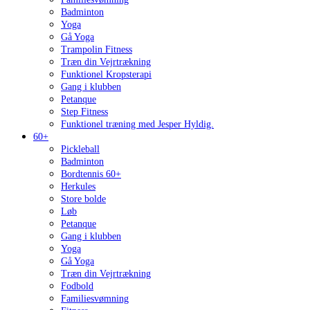
Badminton
Yoga
Gå Yoga
Trampolin Fitness
Træn din Vejrtrækning
Funktionel Kropsterapi
Gang i klubben
Petanque
Step Fitness
Funktionel træning med Jesper Hyldig.
60+
Pickleball
Badminton
Bordtennis 60+
Herkules
Store bolde
Løb
Petanque
Gang i klubben
Yoga
Gå Yoga
Træn din Vejrtrækning
Fodbold
Familiesvømning