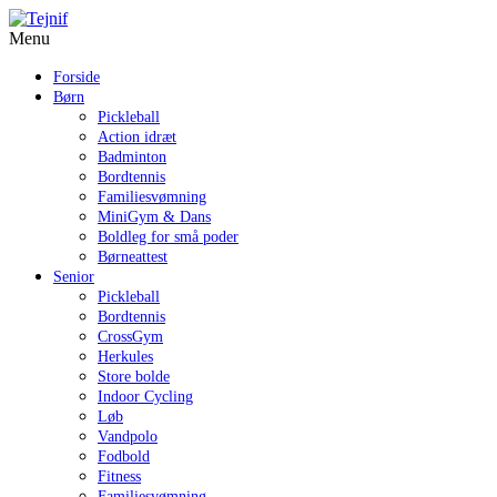
Menu
Forside
Børn
Pickleball
Action idræt
Badminton
Bordtennis
Familiesvømning
MiniGym & Dans
Boldleg for små poder
Børneattest
Senior
Pickleball
Bordtennis
CrossGym
Herkules
Store bolde
Indoor Cycling
Løb
Vandpolo
Fodbold
Fitness
Familiesvømning