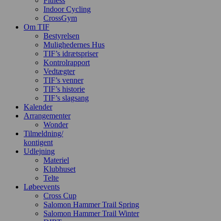
Fitness
Indoor Cycling
CrossGym
Om TIF
Bestyrelsen
Mulighedernes Hus
TIF’s idrætspriser
Kontrolrapport
Vedtægter
TIF’s venner
TIF’s historie
TIF’s slagsang
Kalender
Arrangementer
Wonder
Tilmeldning/
kontigent
Udlejning
Materiel
Klubhuset
Telte
Løbeevents
Cross Cup
Salomon Hammer Trail Spring
Salomon Hammer Trail Winter