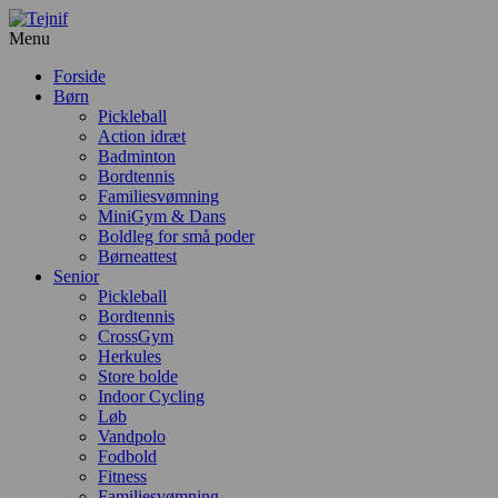
Menu
Forside
Børn
Pickleball
Action idræt
Badminton
Bordtennis
Familiesvømning
MiniGym & Dans
Boldleg for små poder
Børneattest
Senior
Pickleball
Bordtennis
CrossGym
Herkules
Store bolde
Indoor Cycling
Løb
Vandpolo
Fodbold
Fitness
Familiesvømning