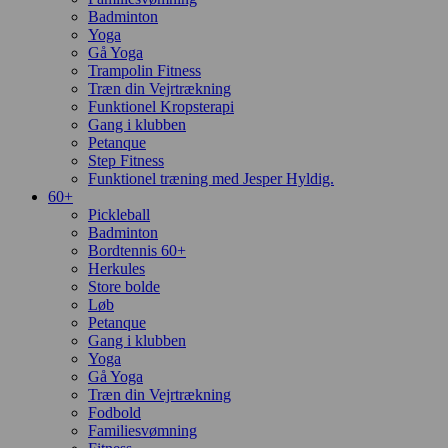
Badminton
Yoga
Gå Yoga
Trampolin Fitness
Træn din Vejrtrækning
Funktionel Kropsterapi
Gang i klubben
Petanque
Step Fitness
Funktionel træning med Jesper Hyldig.
60+
Pickleball
Badminton
Bordtennis 60+
Herkules
Store bolde
Løb
Petanque
Gang i klubben
Yoga
Gå Yoga
Træn din Vejrtrækning
Fodbold
Familiesvømning